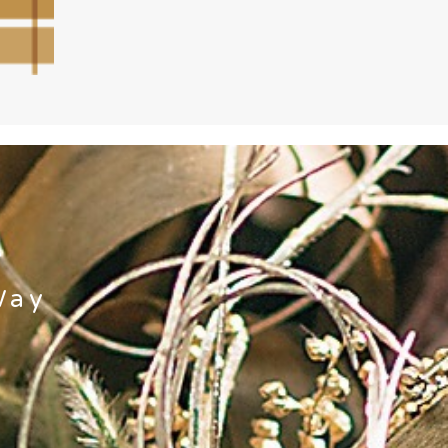
.
Way